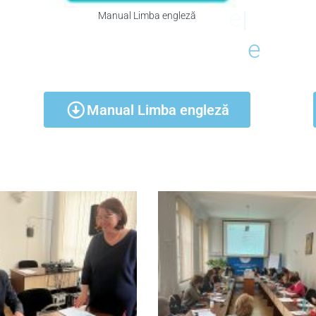
Manual Limba engleză
e
i
f
i
C
l
i
c
k
p
e
ș
r
Manual Limba engleză