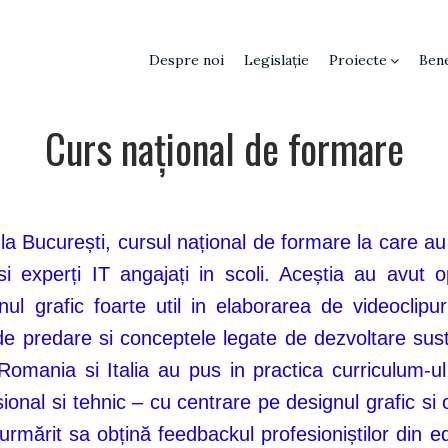
Despre noi
Legislație
Proiecte
Bene
Curs național de formare
a București, cursul național de formare la care au p
i si experți IT angajați in scoli. Aceștia au avut
l grafic foarte util in elaborarea de videoclipuri
 de predare si conceptele legate de dezvoltare sus
 Romania si Italia au pus in practica curriculum-u
sional si tehnic – cu centrare pe designul grafic si
 urmărit sa obțină feedbackul profesioniștilor din e